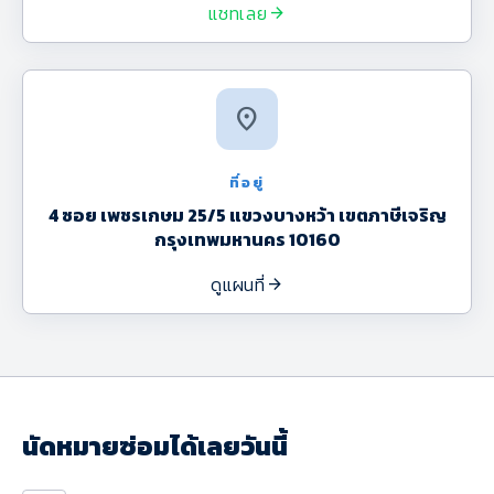
แชทเลย
arrow_forward
location_on
ที่อยู่
4 ซอย เพชรเกษม 25/5 แขวงบางหว้า เขตภาษีเจริญ
กรุงเทพมหานคร 10160
ดูแผนที่
arrow_forward
นัดหมายซ่อมได้เลยวันนี้