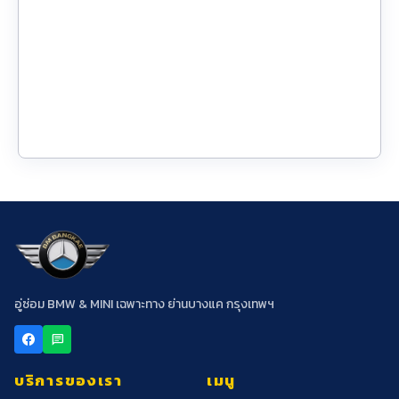
อู่ซ่อม BMW & MINI เฉพาะทาง ย่านบางแค กรุงเทพฯ
chat
บริการของเรา
เมนู