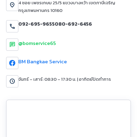
4 ซอย เพชรเกษม 25/5 แขวงบางหว้า เขตภาษีเจริญ
location_on
กรุงเทพมหานคร 10160
092-695-9655
080-692-6456
call
@bomservice65
chat
BM Bangkae Service
จันทร์ – เสาร์: 08:30 – 17:30 น. | อาทิตย์ปิดทำการ
schedule